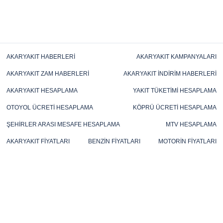
AKARYAKIT HABERLERI
AKARYAKIT KAMPANYALARI
AKARYAKIT ZAM HABERLERI
AKARYAKIT İNDIRIM HABERLERI
AKARYAKIT HESAPLAMA
YAKIT TÜKETIMI HESAPLAMA
OTOYOL ÜCRETI HESAPLAMA
KÖPRÜ ÜCRETI HESAPLAMA
ŞEHIRLER ARASI MESAFE HESAPLAMA
MTV HESAPLAMA
AKARYAKIT FIYATLARI
BENZIN FIYATLARI
MOTORIN FIYATLARI
FUEL OIL FIYATLARI
LPG FIYATLARI
TÜP FIYATLARI
MAZOT FIYATLARI
KALYAK FIYATLARI
GAZ YAĞI FIYATLARI
BRENT PETROL FIYATLARI
AKARYAKIT.ORG
© 2026 AKARYAKIT FIYATLARI VE HABERLERI