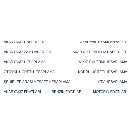
AKARYAKIT HABERLERI
AKARYAKIT KAMPANYALARI
AKARYAKIT ZAM HABERLERI
AKARYAKIT İNDIRIM HABERLERI
AKARYAKIT HESAPLAMA
YAKIT TÜKETIMI HESAPLAMA
OTOYOL ÜCRETI HESAPLAMA
KÖPRÜ ÜCRETI HESAPLAMA
ŞEHIRLER ARASI MESAFE HESAPLAMA
MTV HESAPLAMA
AKARYAKIT FIYATLARI
BENZIN FIYATLARI
MOTORIN FIYATLARI
FUEL OIL FIYATLARI
LPG FIYATLARI
TÜP FIYATLARI
MAZOT FIYATLARI
KALYAK FIYATLARI
GAZ YAĞI FIYATLARI
BRENT PETROL FIYATLARI