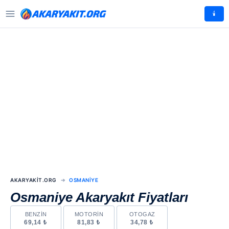
🕯️
AKARYAKIT.ORG
OSMANIYE
Osmaniye Akaryakıt Fiyatları
BENZIN
MOTORIN
OTOGAZ
69,14 ₺
81,83 ₺
34,78 ₺