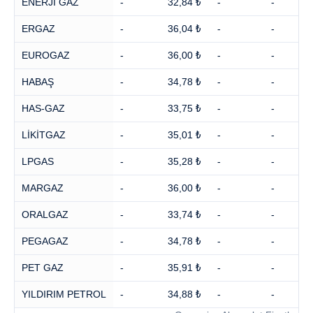
ENERJİ GAZ
-
32,84 ₺
-
-
ERGAZ
-
36,04 ₺
-
-
EUROGAZ
-
36,00 ₺
-
-
HABAŞ
-
34,78 ₺
-
-
HAS-GAZ
-
33,75 ₺
-
-
LİKİTGAZ
-
35,01 ₺
-
-
LPGAS
-
35,28 ₺
-
-
MARGAZ
-
36,00 ₺
-
-
ORALGAZ
-
33,74 ₺
-
-
PEGAGAZ
-
34,78 ₺
-
-
PET GAZ
-
35,91 ₺
-
-
YILDIRIM PETROL
-
34,88 ₺
-
-