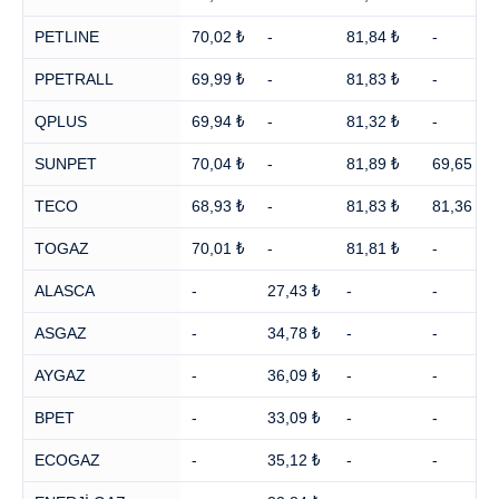
PETLINE
70,02 ₺
-
81,84 ₺
-
PPETRALL
69,99 ₺
-
81,83 ₺
-
QPLUS
69,94 ₺
-
81,32 ₺
-
SUNPET
70,04 ₺
-
81,89 ₺
69,65 ₺
TECO
68,93 ₺
-
81,83 ₺
81,36 ₺
TOGAZ
70,01 ₺
-
81,81 ₺
-
ALASCA
-
27,43 ₺
-
-
ASGAZ
-
34,78 ₺
-
-
AYGAZ
-
36,09 ₺
-
-
BPET
-
33,09 ₺
-
-
ECOGAZ
-
35,12 ₺
-
-