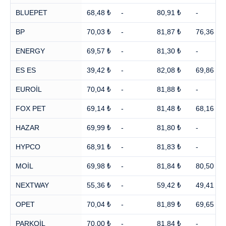
BLUEPET
68,48 ₺
-
80,91 ₺
-
BP
70,03 ₺
-
81,87 ₺
76,36 ₺
ENERGY
69,57 ₺
-
81,30 ₺
-
ES ES
39,42 ₺
-
82,08 ₺
69,86 ₺
EUROİL
70,04 ₺
-
81,88 ₺
-
FOX PET
69,14 ₺
-
81,48 ₺
68,16 ₺
HAZAR
69,99 ₺
-
81,80 ₺
-
HYPCO
68,91 ₺
-
81,83 ₺
-
MOİL
69,98 ₺
-
81,84 ₺
80,50 ₺
NEXTWAY
55,36 ₺
-
59,42 ₺
49,41 ₺
OPET
70,04 ₺
-
81,89 ₺
69,65 ₺
PARKOİL
70,00 ₺
-
81,84 ₺
-