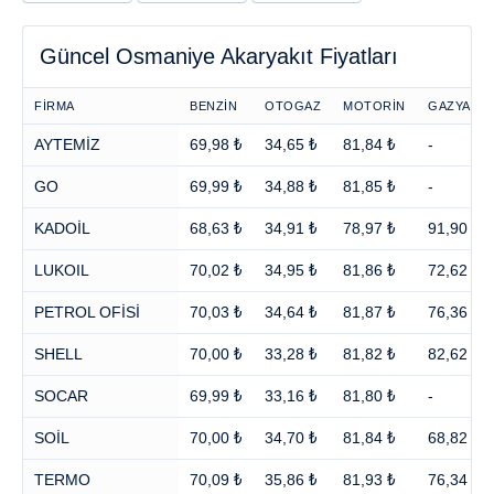
Güncel Osmaniye Akaryakıt Fiyatları
FİRMA
BENZİN
OTOGAZ
MOTORİN
GAZYAĞI
AYTEMİZ
69,98 ₺
34,65 ₺
81,84 ₺
-
GO
69,99 ₺
34,88 ₺
81,85 ₺
-
KADOİL
68,63 ₺
34,91 ₺
78,97 ₺
91,90 ₺
LUKOIL
70,02 ₺
34,95 ₺
81,86 ₺
72,62 ₺
PETROL OFİSİ
70,03 ₺
34,64 ₺
81,87 ₺
76,36 ₺
SHELL
70,00 ₺
33,28 ₺
81,82 ₺
82,62 ₺
SOCAR
69,99 ₺
33,16 ₺
81,80 ₺
-
SOİL
70,00 ₺
34,70 ₺
81,84 ₺
68,82 ₺
TERMO
70,09 ₺
35,86 ₺
81,93 ₺
76,34 ₺