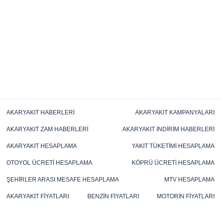
AKARYAKIT HABERLERI
AKARYAKIT KAMPANYALARI
AKARYAKIT ZAM HABERLERI
AKARYAKIT İNDIRIM HABERLERI
AKARYAKIT HESAPLAMA
YAKIT TÜKETIMI HESAPLAMA
OTOYOL ÜCRETI HESAPLAMA
KÖPRÜ ÜCRETI HESAPLAMA
ŞEHIRLER ARASI MESAFE HESAPLAMA
MTV HESAPLAMA
AKARYAKIT FIYATLARI
BENZIN FIYATLARI
MOTORIN FIYATLARI
FUEL OIL FIYATLARI
LPG FIYATLARI
TÜP FIYATLARI