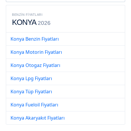
BENZIN FIYATLARI
KONYA
2026
Konya Benzin Fiyatları
Konya Motorin Fiyatları
Konya Otogaz Fiyatları
Konya Lpg Fiyatları
Konya Tüp Fiyatları
Konya Fueloil Fiyatları
Konya Akaryakıt Fiyatları