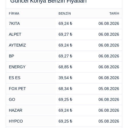
Güncel Konya Benzin Fiyatları
FİRMA
BENZİN
TARİH
7KITA
69,24 ₺
06.08.2026
ALPET
69,27 ₺
06.08.2026
AYTEMİZ
69,24 ₺
06.08.2026
BP
69,27 ₺
06.08.2026
ENERGY
68,85 ₺
06.08.2026
ES ES
39,54 ₺
06.08.2026
FOX PET
68,34 ₺
05.08.2026
GO
69,25 ₺
06.08.2026
HAZAR
69,24 ₺
06.08.2026
HYPCO
69,25 ₺
05.08.2026