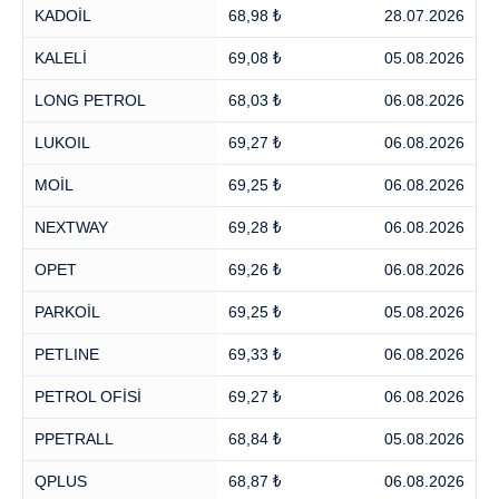
KADOİL
68,98 ₺
28.07.2026
KALELİ
69,08 ₺
05.08.2026
LONG PETROL
68,03 ₺
06.08.2026
LUKOIL
69,27 ₺
06.08.2026
MOİL
69,25 ₺
06.08.2026
NEXTWAY
69,28 ₺
06.08.2026
OPET
69,26 ₺
06.08.2026
PARKOİL
69,25 ₺
05.08.2026
PETLINE
69,33 ₺
06.08.2026
PETROL OFİSİ
69,27 ₺
06.08.2026
PPETRALL
68,84 ₺
05.08.2026
QPLUS
68,87 ₺
06.08.2026