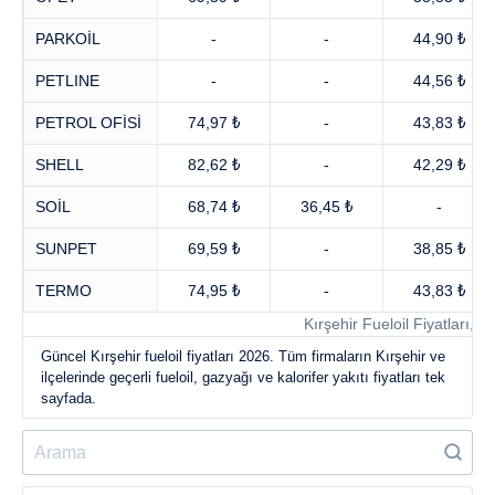
PARKOİL
-
-
44,90 ₺
PETLINE
-
-
44,56 ₺
PETROL OFİSİ
74,97 ₺
-
43,83 ₺
SHELL
82,62 ₺
-
42,29 ₺
SOİL
68,74 ₺
36,45 ₺
-
SUNPET
69,59 ₺
-
38,85 ₺
TERMO
74,95 ₺
-
43,83 ₺
Kırşehir Fueloil Fiyatları, 
Güncel Kırşehir fueloil fiyatları 2026. Tüm firmaların Kırşehir ve
ilçelerinde geçerli fueloil, gazyağı ve kalorifer yakıtı fiyatları tek
sayfada.