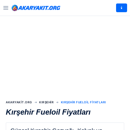
🕯️
AKARYAKIT.ORG
KIRŞEHIR
KIRŞEHIR FUELOIL FIYATLARI
Kırşehir Fueloil Fiyatları