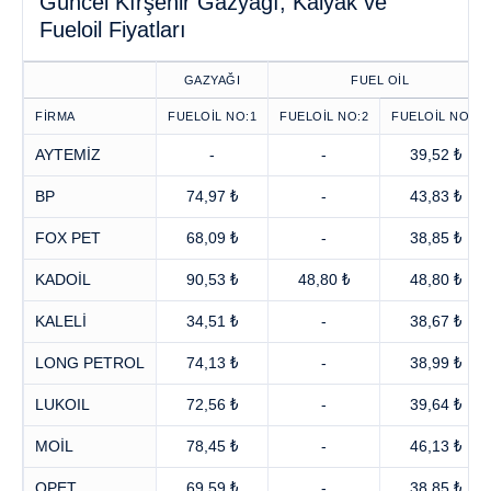
Güncel Kırşehir Gazyağı, Kalyak ve
Fueloil Fiyatları
GAZYAĞI
FUEL OİL
FİRMA
FUELOİL NO:1
FUELOİL NO:2
FUELOİL NO:3
AYTEMİZ
-
-
39,52 ₺
BP
74,97 ₺
-
43,83 ₺
FOX PET
68,09 ₺
-
38,85 ₺
KADOİL
90,53 ₺
48,80 ₺
48,80 ₺
KALELİ
34,51 ₺
-
38,67 ₺
LONG PETROL
74,13 ₺
-
38,99 ₺
LUKOIL
72,56 ₺
-
39,64 ₺
MOİL
78,45 ₺
-
46,13 ₺
OPET
69,59 ₺
-
38,85 ₺