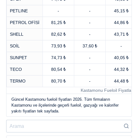
PETLINE
-
-
45,15 ₺
PETROL OFİSİ
81,25 ₺
-
44,86 ₺
SHELL
82,62 ₺
-
43,71 ₺
SOİL
73,93 ₺
37,60 ₺
-
SUNPET
74,73 ₺
-
40,05 ₺
TECO
80,54 ₺
-
44,32 ₺
TERMO
80,70 ₺
-
44,48 ₺
Kastamonu Fueloil Fiyatları, 
Güncel Kastamonu fueloil fiyatları 2026. Tüm firmaların
Kastamonu ve ilçelerinde geçerli fueloil, gazyağı ve kalorifer
yakıtı fiyatları tek sayfada.