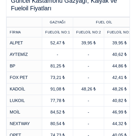
Güncel Kastamonu Gazyağı, Kalyak ve
Fueloil Fiyatları
GAZYAĞI
FUEL OİL
FİRMA
FUELOİL NO:1
FUELOİL NO:2
FUELOİL NO:3
ALPET
52,47 ₺
39,95 ₺
39,95 ₺
AYTEMİZ
-
-
40,62 ₺
BP
81,25 ₺
-
44,86 ₺
FOX PET
73,21 ₺
-
42,41 ₺
KADOİL
91,08 ₺
48,26 ₺
48,26 ₺
LUKOIL
77,78 ₺
-
40,82 ₺
MOİL
84,52 ₺
-
46,99 ₺
NEXTWAY
80,54 ₺
-
44,32 ₺
OPET
74,73 ₺
-
40,05 ₺