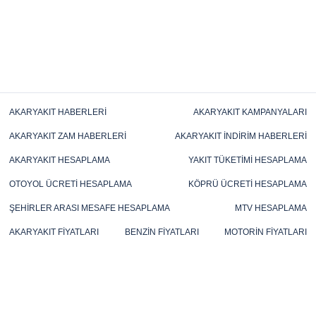
AKARYAKIT HABERLERI
AKARYAKIT KAMPANYALARI
AKARYAKIT ZAM HABERLERI
AKARYAKIT İNDIRIM HABERLERI
AKARYAKIT HESAPLAMA
YAKIT TÜKETIMI HESAPLAMA
OTOYOL ÜCRETI HESAPLAMA
KÖPRÜ ÜCRETI HESAPLAMA
ŞEHIRLER ARASI MESAFE HESAPLAMA
MTV HESAPLAMA
AKARYAKIT FIYATLARI
BENZIN FIYATLARI
MOTORIN FIYATLARI
FUEL OIL FIYATLARI
LPG FIYATLARI
TÜP FIYATLARI
MAZOT FIYATLARI
KALYAK FIYATLARI
GAZ YAĞI FIYATLARI
BRENT PETROL FIYATLARI