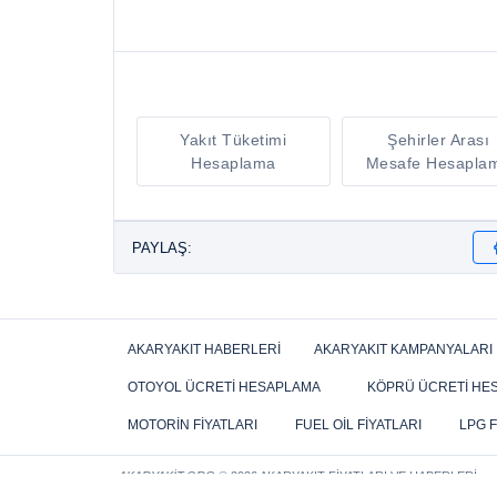
Yakıt Tüketimi
Şehirler Arası
Hesaplama
Mesafe Hesapla
PAYLAŞ:
AKARYAKIT HABERLERI
AKARYAKIT KAMPANYALARI
OTOYOL ÜCRETI HESAPLAMA
KÖPRÜ ÜCRETI HE
MOTORIN FIYATLARI
FUEL OIL FIYATLARI
LPG F
AKARYAKIT.ORG
© 2026 AKARYAKIT FIYATLARI VE HABERLERI