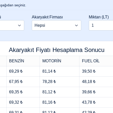
 aşağıdan seçiniz.
ü
Akaryakıt Firması
Miktarı (LT)
Akaryakıt Fiyatı Hesaplama Sonucu
BENZİN
MOTORİN
FUEL OİL
69,29 ₺
81,14 ₺
39,50 ₺
67,95 ₺
78,28 ₺
48,18 ₺
69,35 ₺
81,12 ₺
39,66 ₺
69,32 ₺
81,16 ₺
43,78 ₺
69,31 ₺
81,12 ₺
42,29 ₺