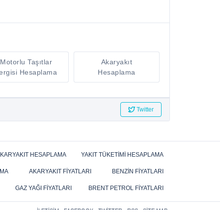
Motorlu Taşıtlar
Akaryakıt
ergisi Hesaplama
Hesaplama
Twitter
KARYAKIT HESAPLAMA
YAKIT TÜKETIMI HESAPLAMA
AMA
AKARYAKIT FIYATLARI
BENZIN FIYATLARI
GAZ YAĞI FIYATLARI
BRENT PETROL FIYATLARI
İLETIŞIM
FACEBOOK
TWITTER
RSS
SITE MAP