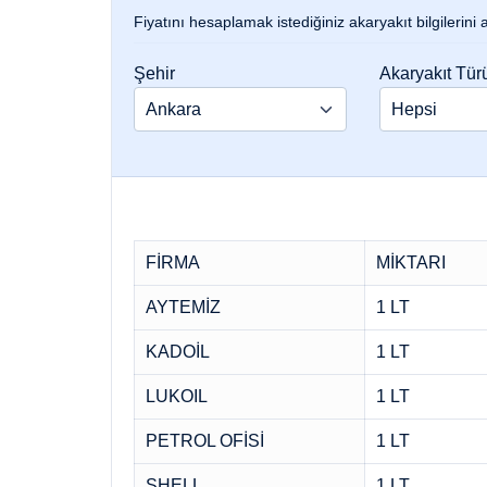
Fiyatını hesaplamak istediğiniz akaryakıt bilgilerini
Şehir
Akaryakıt Tür
FİRMA
MİKTARI
AYTEMİZ
1 LT
KADOİL
1 LT
LUKOIL
1 LT
PETROL OFİSİ
1 LT
SHELL
1 LT