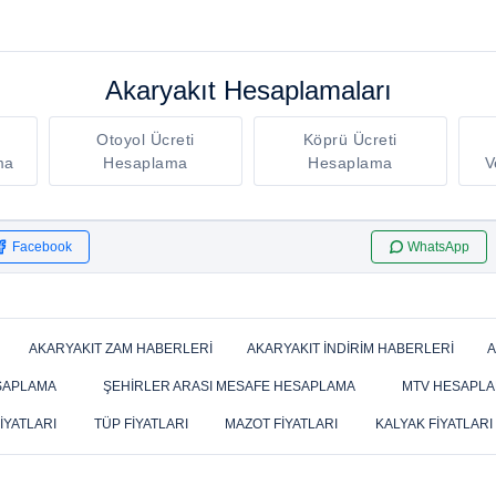
Akaryakıt Hesaplamaları
Otoyol Ücreti
Köprü Ücreti
ma
Hesaplama
Hesaplama
V
Facebook
WhatsApp
AKARYAKIT ZAM HABERLERI
AKARYAKIT İNDIRIM HABERLERI
A
SAPLAMA
ŞEHIRLER ARASI MESAFE HESAPLAMA
MTV HESAPL
IYATLARI
TÜP FIYATLARI
MAZOT FIYATLARI
KALYAK FIYATLARI