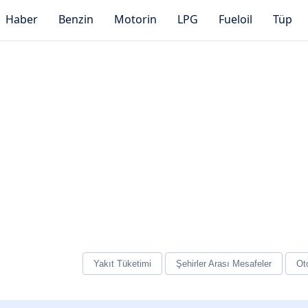
Haber
Benzin
Motorin
LPG
Fueloil
Tüp
Yakıt Tüketimi
Şehirler Arası Mesafeler
Oto