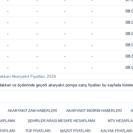
-
-
-
-
08.
-
-
-
-
08.
-
-
-
-
08.
-
-
-
-
08.
-
-
-
-
08.
-
-
-
-
08.
akkari Akaryakıt Fiyatları 2026
kkari ve ilçelerinde geçerli akaryakıt pompa satış fiyatları bu sayfada listele
AKARYAKIT ZAM HABERLERI
AKARYAKIT İNDIRIM HABERLERI
A
SAPLAMA
ŞEHIRLER ARASI MESAFE HESAPLAMA
MTV HESAPL
IYATLARI
TÜP FIYATLARI
MAZOT FIYATLARI
KALYAK FIYATLARI