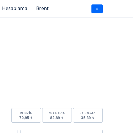
Hesaplama
Brent
🕯️
BENZIN
MOTORIN
OTOGAZ
70,95 ₺
82,89 ₺
35,39 ₺