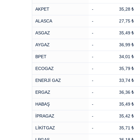
AKPET
-
35,28 ₺
ALASCA
-
27,75 ₺
ASGAZ
-
35,49 ₺
AYGAZ
-
36,99 ₺
BPET
-
34,01 ₺
ECOGAZ
-
35,79 ₺
ENERJİ GAZ
-
33,74 ₺
ERGAZ
-
36,36 ₺
HABAŞ
-
35,49 ₺
İPRAGAZ
-
35,42 ₺
LİKİTGAZ
-
35,71 ₺
LPGAS
-
36,18 ₺