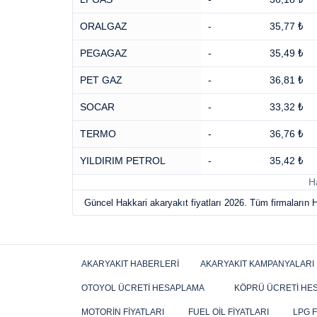
ORALGAZ
-
35,77 ₺
PEGAGAZ
-
35,49 ₺
PET GAZ
-
36,81 ₺
SOCAR
-
33,32 ₺
TERMO
-
36,76 ₺
YILDIRIM PETROL
-
35,42 ₺
H
Güncel Hakkari akaryakıt fiyatları 2026. Tüm firmaların Ha
AKARYAKIT HABERLERI
AKARYAKIT KAMPANYALARI
OTOYOL ÜCRETI HESAPLAMA
KÖPRÜ ÜCRETI HE
MOTORIN FIYATLARI
FUEL OIL FIYATLARI
LPG F