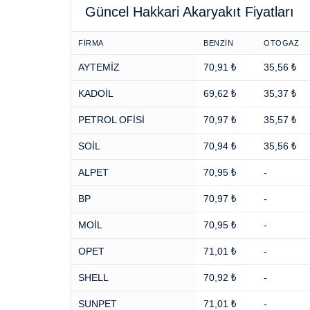
Güncel Hakkari Akaryakıt Fiyatları
FİRMA
BENZİN
OTOGAZ
AYTEMİZ
70,91 ₺
35,56 ₺
KADOİL
69,62 ₺
35,37 ₺
PETROL OFİSİ
70,97 ₺
35,57 ₺
SOİL
70,94 ₺
35,56 ₺
ALPET
70,95 ₺
-
BP
70,97 ₺
-
MOİL
70,95 ₺
-
OPET
71,01 ₺
-
SHELL
70,92 ₺
-
SUNPET
71,01 ₺
-