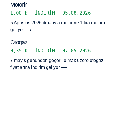
Motorin
1,00 ₺
İNDIRIM
05.08.2026
5 Ağustos 2026 itibarıyla motorine 1 lira indirim
geliyor.
⟶
Otogaz
0,35 ₺
İNDIRIM
07.05.2026
7 mayıs gününden geçerli olmak üzere otogaz
fiyatlarına indirim geliyor.
⟶
AKARYAKIT HABERLERI
AKARYAKIT KAMPANYALARI
AKARYAKIT ZAM HABERLERI
AKARYAKIT İNDIRIM HABERLERI
AKARYAKIT HESAPLAMA
YAKIT TÜKETIMI HESAPLAMA
OTOYOL ÜCRETI HESAPLAMA
KÖPRÜ ÜCRETI HESAPLAMA