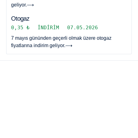
geliyor.
⟶
Otogaz
0,35 ₺
İNDIRIM
07.05.2026
7 mayıs gününden geçerli olmak üzere otogaz
fiyatlarına indirim geliyor.
⟶
AKARYAKIT HABERLERI
AKARYAKIT KAMPANYALARI
AKARYAKIT ZAM HABERLERI
AKARYAKIT İNDIRIM HABERLERI
AKARYAKIT HESAPLAMA
YAKIT TÜKETIMI HESAPLAMA
OTOYOL ÜCRETI HESAPLAMA
KÖPRÜ ÜCRETI HESAPLAMA
ŞEHIRLER ARASI MESAFE HESAPLAMA
MTV HESAPLAMA
AKARYAKIT FIYATLARI
BENZIN FIYATLARI
MOTORIN FIYATLARI
FUEL OIL FIYATLARI
LPG FIYATLARI
TÜP FIYATLARI