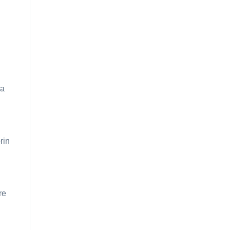
ra
rin
re