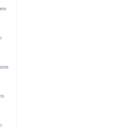
zere
i
üzere
rin
n