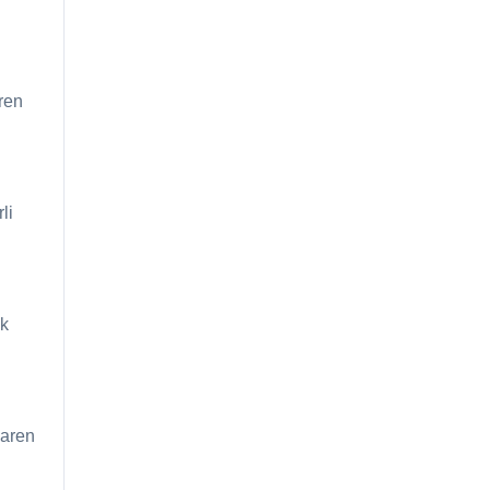
ren
li
ak
baren