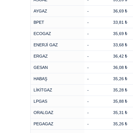
AYGAZ
-
36,69 ₺
BPET
-
33,81 ₺
ECOGAZ
-
35,69 ₺
ENERJİ GAZ
-
33,68 ₺
ERGAZ
-
36,42 ₺
GESAN
-
36,08 ₺
HABAŞ
-
35,26 ₺
LİKİTGAZ
-
35,28 ₺
LPGAS
-
35,88 ₺
ORALGAZ
-
35,31 ₺
PEGAGAZ
-
35,26 ₺