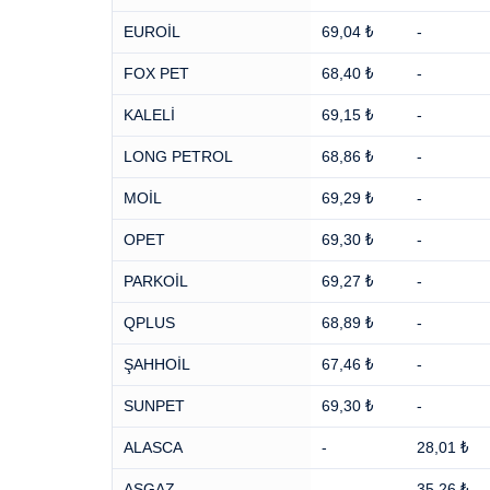
EUROİL
69,04 ₺
-
FOX PET
68,40 ₺
-
KALELİ
69,15 ₺
-
LONG PETROL
68,86 ₺
-
MOİL
69,29 ₺
-
OPET
69,30 ₺
-
PARKOİL
69,27 ₺
-
QPLUS
68,89 ₺
-
ŞAHHOİL
67,46 ₺
-
SUNPET
69,30 ₺
-
ALASCA
-
28,01 ₺
ASGAZ
-
35,26 ₺