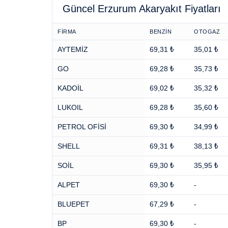
Güncel Erzurum Akaryakıt Fiyatları
FİRMA
BENZİN
OTOGAZ
AYTEMİZ
69,31 ₺
35,01 ₺
GO
69,28 ₺
35,73 ₺
KADOİL
69,02 ₺
35,32 ₺
LUKOIL
69,28 ₺
35,60 ₺
PETROL OFİSİ
69,30 ₺
34,99 ₺
SHELL
69,31 ₺
38,13 ₺
SOİL
69,30 ₺
35,95 ₺
ALPET
69,30 ₺
-
BLUEPET
67,29 ₺
-
BP
69,30 ₺
-