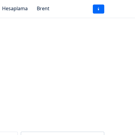
Hesaplama
Brent
🕯️