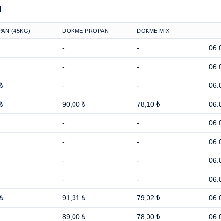
ı
AN (45KG)
DÖKME PROPAN
DÖKME MİX
-
-
06.
-
-
06.
 ₺
-
-
06.
 ₺
90,00 ₺
78,10 ₺
06.
-
-
06.
-
-
06.
-
-
06.
-
-
06.
 ₺
91,31 ₺
79,02 ₺
06.
89,00 ₺
78,00 ₺
06.