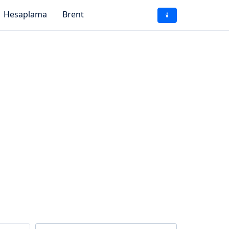
Hesaplama
Brent
🕯️