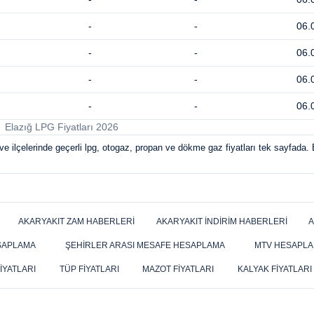
-
-
06.
-
-
06.
-
-
06.
-
-
06.
Elazığ LPG Fiyatları 2026
e ilçelerinde geçerli lpg, otogaz, propan ve dökme gaz fiyatları tek sayfada. 
AKARYAKIT ZAM HABERLERI
AKARYAKIT İNDIRIM HABERLERI
A
SAPLAMA
ŞEHIRLER ARASI MESAFE HESAPLAMA
MTV HESAPL
IYATLARI
TÜP FIYATLARI
MAZOT FIYATLARI
KALYAK FIYATLARI