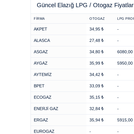
Güncel Elazığ LPG / Otogaz Fiyatlar
FİRMA
OTOGAZ
LPG PROP
AKPET
34,95 ₺
-
ALASCA
27,48 ₺
-
ASGAZ
34,80 ₺
6080,00
AYGAZ
35,99 ₺
5950,00
AYTEMİZ
34,42 ₺
-
BPET
33,09 ₺
-
ECOGAZ
35,15 ₺
-
ENERJİ GAZ
32,84 ₺
-
ERGAZ
35,94 ₺
5915,00
EUROGAZ
-
-