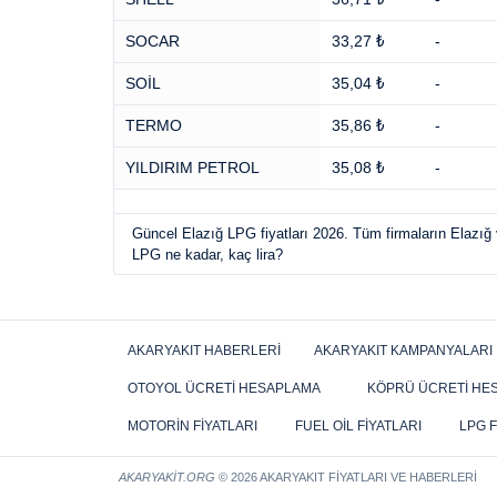
SOCAR
33,27 ₺
-
SOİL
35,04 ₺
-
TERMO
35,86 ₺
-
YILDIRIM PETROL
35,08 ₺
-
Güncel Elazığ LPG fiyatları 2026. Tüm firmaların Elazığ v
LPG ne kadar, kaç lira?
AKARYAKIT HABERLERI
AKARYAKIT KAMPANYALARI
OTOYOL ÜCRETI HESAPLAMA
KÖPRÜ ÜCRETI HE
MOTORIN FIYATLARI
FUEL OIL FIYATLARI
LPG F
AKARYAKIT.ORG
© 2026 AKARYAKIT FIYATLARI VE HABERLERI