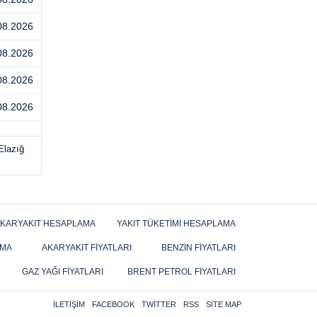
08.2026
08.2026
08.2026
08.2026
Elazığ
KARYAKIT HESAPLAMA
YAKIT TÜKETIMI HESAPLAMA
AMA
AKARYAKIT FIYATLARI
BENZIN FIYATLARI
GAZ YAĞI FIYATLARI
BRENT PETROL FIYATLARI
İLETIŞIM
FACEBOOK
TWITTER
RSS
SITE MAP