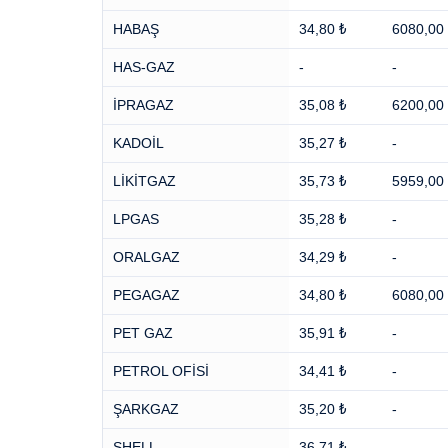
HABAŞ
34,80 ₺
6080,00
HAS-GAZ
-
-
İPRAGAZ
35,08 ₺
6200,00
KADOİL
35,27 ₺
-
LİKİTGAZ
35,73 ₺
5959,00
LPGAS
35,28 ₺
-
ORALGAZ
34,29 ₺
-
PEGAGAZ
34,80 ₺
6080,00
PET GAZ
35,91 ₺
-
PETROL OFİSİ
34,41 ₺
-
ŞARKGAZ
35,20 ₺
-
SHELL
36,71 ₺
-