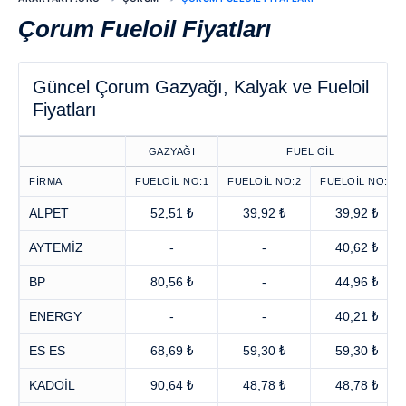
Çorum Fueloil Fiyatları
Güncel Çorum Gazyağı, Kalyak ve Fueloil
Fiyatları
GAZYAĞI
FUEL OİL
FİRMA
FUELOİL NO:1
FUELOİL NO:2
FUELOİL NO:3
ALPET
52,51 ₺
39,92 ₺
39,92 ₺
AYTEMİZ
-
-
40,62 ₺
BP
80,56 ₺
-
44,96 ₺
ENERGY
-
-
40,21 ₺
ES ES
68,69 ₺
59,30 ₺
59,30 ₺
KADOİL
90,64 ₺
48,78 ₺
48,78 ₺