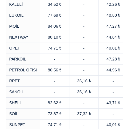
KALELİ
34,52 ₺
-
42,26 ₺
LUKOIL
77,69 ₺
-
40,80 ₺
MOİL
84,06 ₺
-
47,27 ₺
NEXTWAY
80,10 ₺
-
44,84 ₺
OPET
74,71 ₺
-
40,01 ₺
PARKOİL
-
-
47,28 ₺
PETROL OFİSİ
80,56 ₺
-
44,96 ₺
RPET
-
36,16 ₺
-
SANOİL
-
36,16 ₺
-
SHELL
82,62 ₺
-
43,71 ₺
SOİL
73,87 ₺
37,32 ₺
-
SUNPET
74,71 ₺
-
40,01 ₺