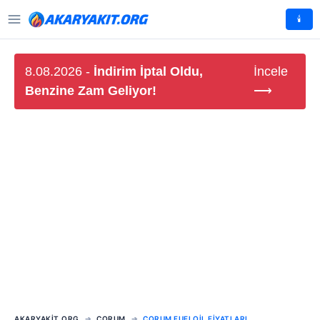
🕯️
8.08.2026 -
İndirim İptal Oldu,
İncele
Benzine Zam Geliyor!
⟶
AKARYAKIT.ORG
ÇORUM
ÇORUM FUELOIL FIYATLARI