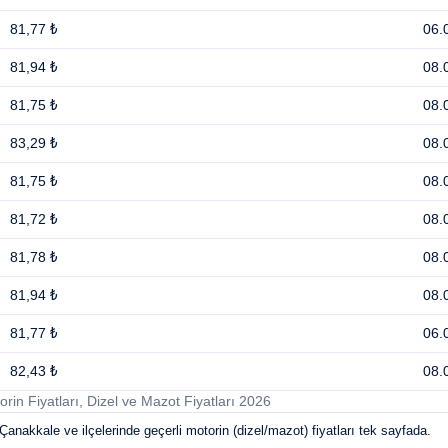
81,77 ₺
06.
81,94 ₺
08.
81,75 ₺
08.
83,29 ₺
08.
81,75 ₺
08.
81,72 ₺
08.
81,78 ₺
08.
81,94 ₺
08.
81,77 ₺
06.
82,43 ₺
08.
in Fiyatları, Dizel ve Mazot Fiyatları 2026
anakkale ve ilçelerinde geçerli motorin (dizel/mazot) fiyatları tek sayfada.