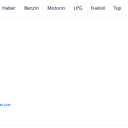
Haber
Benzin
Motorin
LPG
Fueloil
Tüp
ATLARI