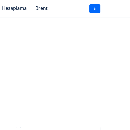
Hesaplama
Brent
🕯️