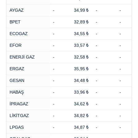
AYGAZ
-
34,99 ₺
-
-
BPET
-
32,89 ₺
-
-
ECOGAZ
-
34,55 ₺
-
-
EFOR
-
33,57 ₺
-
-
ENERJİ GAZ
-
32,58 ₺
-
-
ERGAZ
-
35,95 ₺
-
-
GESAN
-
34,48 ₺
-
-
HABAŞ
-
33,96 ₺
-
-
İPRAGAZ
-
34,62 ₺
-
-
LİKİTGAZ
-
34,82 ₺
-
-
LPGAS
-
34,87 ₺
-
-