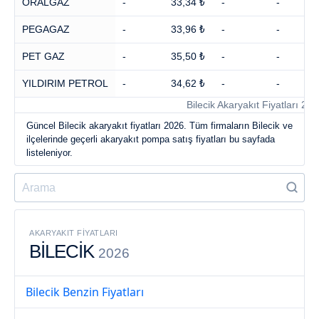
ORALGAZ
-
33,34 ₺
-
-
PEGAGAZ
-
33,96 ₺
-
-
PET GAZ
-
35,50 ₺
-
-
YILDIRIM PETROL
-
34,62 ₺
-
-
Bilecik Akaryakıt Fiyatları 20
Güncel Bilecik akaryakıt fiyatları 2026. Tüm firmaların Bilecik ve
ilçelerinde geçerli akaryakıt pompa satış fiyatları bu sayfada
listeleniyor.
AKARYAKIT FIYATLARI
BİLECİK
2026
Bilecik Benzin Fiyatları