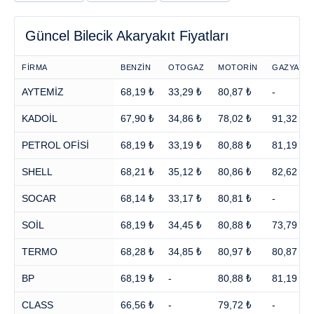
Güncel Bilecik Akaryakıt Fiyatları
FİRMA
BENZİN
OTOGAZ
MOTORİN
GAZYAĞI
AYTEMİZ
68,19 ₺
33,29 ₺
80,87 ₺
-
KADOİL
67,90 ₺
34,86 ₺
78,02 ₺
91,32 ₺
PETROL OFİSİ
68,19 ₺
33,19 ₺
80,88 ₺
81,19 ₺
SHELL
68,21 ₺
35,12 ₺
80,86 ₺
82,62 ₺
SOCAR
68,14 ₺
33,17 ₺
80,81 ₺
-
SOİL
68,19 ₺
34,45 ₺
80,88 ₺
73,79 ₺
TERMO
68,28 ₺
34,85 ₺
80,97 ₺
80,87 ₺
BP
68,19 ₺
-
80,88 ₺
81,19 ₺
CLASS
66,56 ₺
-
79,72 ₺
-