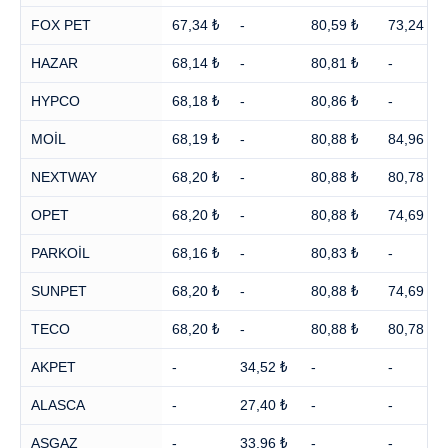
FOX PET
67,34 ₺
-
80,59 ₺
73,24 ₺
HAZAR
68,14 ₺
-
80,81 ₺
-
HYPCO
68,18 ₺
-
80,86 ₺
-
MOİL
68,19 ₺
-
80,88 ₺
84,96 ₺
NEXTWAY
68,20 ₺
-
80,88 ₺
80,78 ₺
OPET
68,20 ₺
-
80,88 ₺
74,69 ₺
PARKOİL
68,16 ₺
-
80,83 ₺
-
SUNPET
68,20 ₺
-
80,88 ₺
74,69 ₺
TECO
68,20 ₺
-
80,88 ₺
80,78 ₺
AKPET
-
34,52 ₺
-
-
ALASCA
-
27,40 ₺
-
-
ASGAZ
-
33,96 ₺
-
-