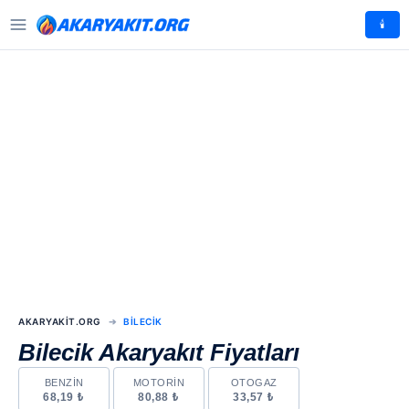
🕯️
AKARYAKIT.ORG
BILECIK
Bilecik Akaryakıt Fiyatları
BENZIN
MOTORIN
OTOGAZ
68,19 ₺
80,88 ₺
33,57 ₺