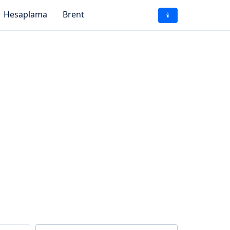
Hesaplama
Brent
🕯️