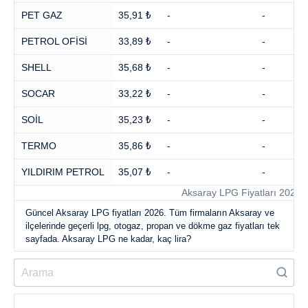
PET GAZ
35,91 ₺
-
-
PETROL OFİSİ
33,89 ₺
-
-
SHELL
35,68 ₺
-
-
SOCAR
33,22 ₺
-
-
SOİL
35,23 ₺
-
-
TERMO
35,86 ₺
-
-
YILDIRIM PETROL
35,07 ₺
-
-
Aksaray LPG Fiyatları 2026
Güncel Aksaray LPG fiyatları 2026. Tüm firmaların Aksaray ve
ilçelerinde geçerli lpg, otogaz, propan ve dökme gaz fiyatları tek
sayfada. Aksaray LPG ne kadar, kaç lira?