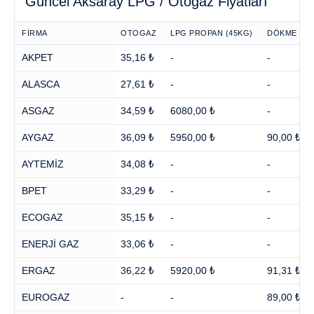
Güncel Aksaray LPG / Otogaz Fiyatları
FİRMA
OTOGAZ
LPG PROPAN (45KG)
DÖKME PR
AKPET
35,16 ₺
-
-
ALASCA
27,61 ₺
-
-
ASGAZ
34,59 ₺
6080,00 ₺
-
AYGAZ
36,09 ₺
5950,00 ₺
90,00 ₺
AYTEMİZ
34,08 ₺
-
-
BPET
33,29 ₺
-
-
ECOGAZ
35,15 ₺
-
-
ENERJİ GAZ
33,06 ₺
-
-
ERGAZ
36,22 ₺
5920,00 ₺
91,31 ₺
EUROGAZ
-
-
89,00 ₺